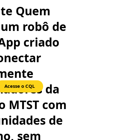
ate Quem
 um robô de
App criado
onectar
amente
hadores da
Acesse o CQL
do MTST com
nidades de
ho, sem