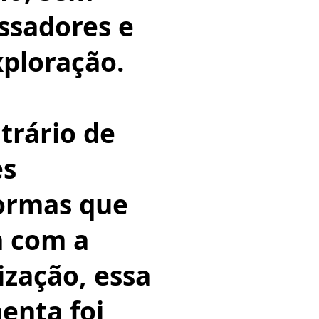
ssadores e
ploração.
trário de
es
ormas que
m com a
ização, essa
enta foi