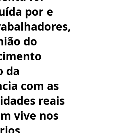
uída por e
rabalhadores,
nião do
cimento
o da
ncia com as
idades reais
m vive nos
rios.