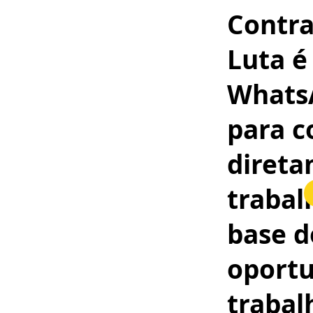
Contr
Luta
é
Whats
para c
diret
trabal
base 
oportu
trabal