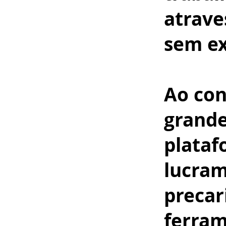
atrave
sem ex
Ao con
grand
plataf
lucra
precar
ferram