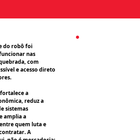
e do robô foi
funcionar nas
 quebrada, com
sível e acesso direto
ores.
 fortalece a
onômica, reduz a
e sistemas
e amplia a
 entre quem luta e
contratar. A
ui, não é mercadoria: