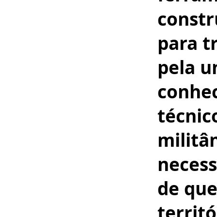
constr
para t
pela u
conhe
técnic
militâ
necess
de que
territó